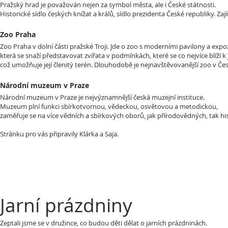
Pražský hrad je považován nejen za symbol města, ale i České státnosti.
Historické sídlo českých knížat a králů, sídlo prezidenta České republiky. Za
Zoo Praha
Zoo Praha v dolní části pražské Troji. Jde o zoo s moderními pavilony a expo
která se snaží představovat zvířata v podmínkách, které se co nejvíce blíží k
což umožňuje její členitý terén. Dlouhodobě je nejnavštěvovanější zoo v Čes
Národní muzeum v Praze
Národní muzeum v Praze je nejvýznamnější česká muzejní instituce.
Muzeum plní funkci sbírkotvornou, vědeckou, osvětovou a metodickou,
zaměřuje se na více vědních a sbírkových oborů, jak přírodovědných, tak hi
Stránku pro vás připravily Klárka a Saja.
Jarní prázdniny
Zeptali jsme se v družince, co budou děti dělat o jarních prázdninách.