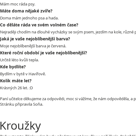
Mám moc ráda psy.
Máte doma nějaké zvíře?
Doma mám jednoho psa a hada.
Co děláte ráda ve svém volném čase?
Nejraději chodím na dlouhé vycházky se svým psem, jezdím na kole, různé 
Jaká je vaše nejoblíbenější barva?
Moje nejoblíbenější barva je červená.
Které roční období je vaše nejoblíbenější?
Určitě léto kvůli tepla.
Kde bydlíte?
Bydlím v bytě v Havířově.
Kolik máte let?
Krásných 26 let. :D
Paní učitelce děkujeme za odpovědi, moc si vážíme, že nám odpověděla, a pře
Stránku připravila Soňa.
Kroužky