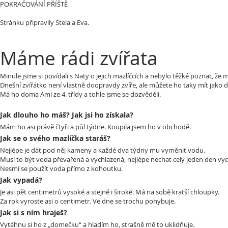
POKRAČOVÁNÍ PŘÍŠTĚ
Stránku připravily Stela a Eva.
Máme rádi zvířata
Minule jsme si povídali s Naty o jejich mazlíčcích a nebylo těžké poznat, že
Dnešní zvířátko není vlastně doopravdy zvíře, ale můžete ho taky mít jako do
Má ho doma Ami ze 4. třídy a tohle jsme se dozvěděli.
Jak dlouho ho máš? Jak jsi ho získala?
Mám ho asi právě čtyři a půl týdne. Koupila jsem ho v obchodě.
Jak se o svého mazlíčka staráš?
Nejlépe je dát pod něj kameny a každé dva týdny mu vyměnit vodu.
Musí to být voda převařená a vychlazená, nejlépe nechat celý jeden den vy
Nesmí se použít voda přímo z kohoutku.
Jak vypadá?
Je asi pět centimetrů vysoké a stejně i široké. Má na sobě kratší chloupky.
Za rok vyroste asi o centimetr. Ve dne se trochu pohybuje.
Jak si s ním hraješ?
Vytáhnu si ho z „domečku“ a hladím ho, strašně mě to uklidňuje.