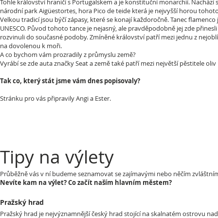
Tohle království hraničí s Portugalskem a je konstituční monarchií. Nachází 
národní park Aigüestortes, hora Pico de teide která je nejvyšší horou tohot
Velkou tradicí jsou býčí zápasy, které se konají každoročně. Tanec flamen
UNESCO. Původ tohoto tance je nejasný, ale pravděpodobně jej zde přinesli Ma
rozvinuli do současné podoby. Zmíněné království patří mezi jednu z nejoblí
na dovolenou k moři.
A co bychom vám prozradily z průmyslu země?
Vyrábí se zde auta značky Seat a země také patří mezi největší pěstitele oliv
Tak co, který stát jsme vám dnes popisovaly?
Stránku pro vás připravily Angi a Ester.
Tipy na výlety
Průběžně vás v ní budeme seznamovat se zajímavými nebo něčím zvláštními 
Nevíte kam na výlet? Co začít naším hlavním městem?
Pražský hrad
Pražský hrad je nejvýznamnější český hrad stojící na skalnatém ostrovu nad