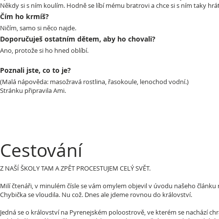
Někdy si s ním koulím. Hodně se líbí mému bratrovi a chce si s ním taky hrát
Čím ho krmíš?
Ničím, samo si něco najde.
Doporučuješ ostatním dětem, aby ho chovali?
Ano, protože si ho hned oblíbí.
Poznali jste, co to je?
(Malá nápověda: masožravá rostlina, řasokoule, lenochod vodní.)
Stránku připravila
Ami.
Cestování
Z NAŠÍ ŠKOLY TAM A ZPĚT PROCESTUJEM CELÝ SVĚT.
Milí čtenáři, v minulém čísle se vám omylem objevil v úvodu našeho článku
Chybička se vloudila. Nu což. Dnes ale jdeme rovnou do království.
Jedná se o království na Pyrenejském poloostrově, ve kterém se nachází chr