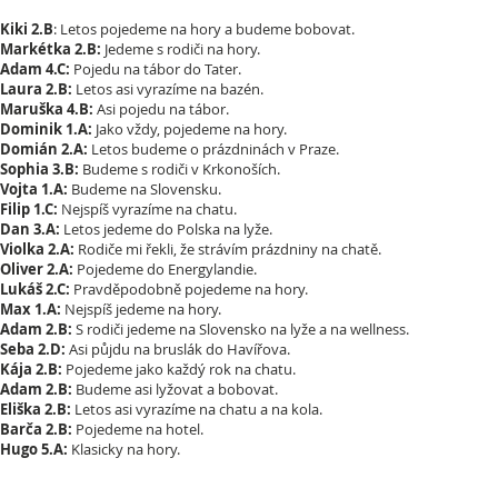
Kiki 2.B
: Letos pojedeme na hory a budeme bobovat.
Markétka 2.B:
Jedeme s rodiči na hory.
Adam 4.C:
Pojedu na tábor do Tater.
Laura 2.B:
Letos asi vyrazíme na bazén.
Maruška 4.B:
Asi pojedu na tábor.
Dominik 1.A:
Jako vždy, pojedeme na hory.
Domián 2.A:
Letos budeme o prázdninách v Praze.
Sophia 3.B:
Budeme s rodiči v Krkonoších.
Vojta 1.A:
Budeme na Slovensku.
Filip 1.C:
Nejspíš vyrazíme na chatu.
Dan 3.A:
Letos jedeme do Polska na lyže.
Violka 2.A:
Rodiče mi řekli, že strávím prázdniny na chatě.
Oliver 2.A:
Pojedeme do Energylandie.
Lukáš 2.C:
Pravděpodobně pojedeme na hory.
Max 1.A:
Nejspíš jedeme na hory.
Adam 2.B:
S rodiči jedeme na Slovensko na lyže a na wellness.
Seba 2.D:
Asi půjdu na bruslák do Havířova.
Kája 2.B:
Pojedeme jako každý rok na chatu.
Adam 2.B:
Budeme asi lyžovat a bobovat.
Eliška 2.B:
Letos asi vyrazíme na chatu a na kola.
Barča 2.B:
Pojedeme na hotel.
Hugo 5.A:
Klasicky na hory.