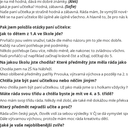
Je na mě hodná, dává mi dobré známky.
(Aleš)
Jaká je paní učitelka? Hodná, zábavná.
(Sofie)
Naše paní učitelka je strašně hodná a zábavná. Ráda mám, že vymýšlí nové v
Mě se na paní učitelce líbí úplně ale úplně všechno. A hlavně to, že pro nás
Pak jsem položila otázky paní učitelce:
Jak to dětem z 1.A ve škole jde?
Prvňáčci jsou velmi snaživí, takže dle mého názoru jim to jde moc dobře.
Každý na učení potřebuje jiné podmínky.
Někdo potřebuje času více, někdo méně, ale nakonec to zvládnou všichni.
Naši prvňáčci už například začínají krásně číst a sčítají, odčítají do 5.
Na jakou školu jste chodila? Které předměty jste měla ráda jako 
Chodila jsem na ZŠ Na Nábřeží.
Mezi oblíbené předměty patřily Prvouka, výtvarná výchova a později na 2. s
Chtěla jste být paní učitelkou nebo něčím jiným?
Ano chtěla jsem být paní učitelkou. Už jako malá jsme si s holkami vždycky h
Máte ráda svou třídu a chtěla byste je mít ve 4. a 5. třídě?
Ano mám svoji třídu ráda. Někdy mě zlobí, ale také mě dokážou mile překvapit
Který předmět nejradši učíte a proč?
Ráda učím český jazyk, člověk vidí za sebou výsledky. V ČJ se dá vymyslet sp
Dále výtvarnou výchovu, protože mám moc ráda kreativitu dětí.
Jaké je vaše nejoblíbenější zvíře?