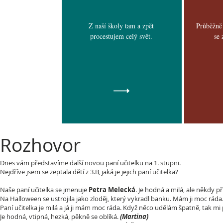
Z naší školy tam a zpět
Průběžně
procestujem celý svět
.
se 
Rozhovor
Dnes vám představíme další novou paní učitelku na 1. stupni.
Nejdříve jsem se zeptala dětí z 3.B, jaká je jejich paní učitelka?
Naše paní učitelka se jmenuje
Petra Melecká
. Je hodná a milá, ale někdy př
Na Halloween se ustrojila jako zloděj, který vykradl banku. Mám ji moc ráda
Paní učitelka je milá a já ji mám moc ráda. Když něco udělám špatně, tak mi
Je hodná, vtipná, hezká, pěkně se oblíká.
(Martina)