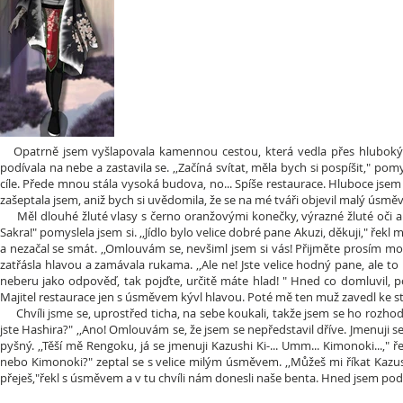
Opatrně jsem vyšlapovala kamennou cestou, která vedla přes hluboký les.
podívala na nebe a zastavila se. ,,Začíná svítat, měla bych si pospíšit," p
cíle. Přede mnou stála vysoká budova, no... Spíše restaurace. Hluboce jsem se
zašeptala jsem, aniž bych si uvědomila, že se na mé tváři objevil malý úsměv
Měl dlouhé žluté vlasy s černo oranžovými konečky, výrazné žluté oči a v
Sakra!" pomyslela jsem si. ,,Jídlo bylo velice dobré pane Akuzi, děkuji," řek
a nezačal se smát. ,,Omlouvám se, nevšiml jsem si vás! Přijměte prosím mo
zatřásla hlavou a zamávala rukama. ,,Ale ne! Jste velice hodný pane, ale t
neberu jako odpověď, tak pojďte, určitě máte hlad! " Hned co domluvil, p
Majitel restaurace jen s úsměvem kývl hlavou. Poté mě ten muž zavedl ke st
Chvíli jsme se, uprostřed ticha, na sebe koukali, takže jsem se ho rozhodl
jste Hashira?" ,,Ano! Omlouvám se, že jsem se nepředstavil dříve. Jmenuji se 
pyšný. ,,Těší mě Rengoku, já se jmenuji Kazushi Ki-... Umm... Kimonoki...,
nebo Kimonoki?" zeptal se s velice milým úsměvem. ,,Můžeš mi říkat Kazush
přeješ,"řekl s úsměvem a v tu chvíli nám donesli naše benta. Hned jsem podě