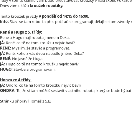
Tady v tomto článku vám budu představovat kroužky v naší škole. Pokažd
Dnes vám ukážu
kroužek robotiky.
Tento kroužek je vždy
v pondělí od 14:15 do 16:00.
Info:
Staví se tam roboti a přes počítač se programují, dělají se tam závody 
René a Hugo z 5. třídy:
René a Hugo mají robota jménem Deka.
JÁ:
René, co tě na tom kroužku nejvíc baví?
RENÉ:
Myslím, že stavět a programovat.
JÁ:
René, koho z vás dvou napadlo jméno Deka?
RENÉ:
No jasně že Huga.
JÁ:
Hugo co tě na tomto kroužku nejvíc baví?
HUGO:
Stavba a programování.
Honza ze 4.třídy:
JÁ:
Ondro, co tě na tomto kroužku nejvíc baví?
ONDRA:
To, že si tam můžeš sestavit vlastního robota, který se bude hýbat
Stránku připravil Tomáš z 5.B.